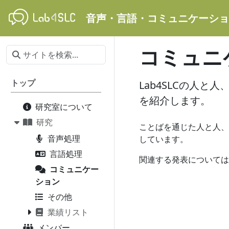
音声・言語・コミュニケーション研究
コミュニ
トップ
Lab4SLCの人
を紹介します。
研究室について
研究
ことばを通じた人と人、
音声処理
しています。
言語処理
関連する発表については
コミュニケー
ション
その他
業績リスト
メンバー